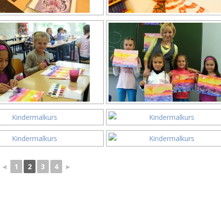
◄
1
2
3
4
►